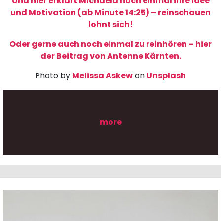
Und hier erklärt Michaela noch einmal ihre Idee
und Motivation (ab Minute 14:25) – reinschauen
lohnt sich!
Oder gerne auch noch einmal zu reinhören – hier
der Beitrag von Antenne Kärnten.
Photo by
Melissa Askew
on
Unsplash
more