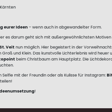
n Kärnten
 eurer Ideen
– wenn auch in abgewandelter Form.
 der es darum geht sich mit außergewöhnlichsten Motiven 
t. Veit
nun möglich. Hier begeistert in der Vorweihnach
Groß und Klein. Das kunstvolle Lichterlebnis wird heuer
topoint
beim Christbaum am Hauptplatz. Die Lichtdekor
uchten.
 Selfie mit der Freundin oder als Kulisse für Instagram:
Bi
teilen!
r Ideenumsetzung
!